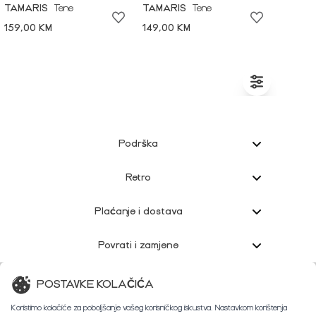
TAMARIS
Tene
TAMARIS
Tene
159,00 KM
149,00 KM
Podrška
Retro
Plaćanje i dostava
Povrati i zamjene
Korisnička podrška
POSTAVKE KOLAČIĆA
Koristimo kolačiće za poboljšanje vašeg korisničkog iskustva. Nastavkom korištenja