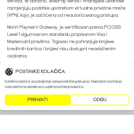
servisa, te obratno. WebPay servis i finansijske ustanove
razmjenjuju podatke upotrebom virtualne privatne mreže
(VPN), koja je zaštićena od neautorizovanog pristupa.
Monri Payment Gateway je sertifikovan prema PCI DSS
Level 1 sigurnosnom standardu propisanom Visa i
Mastercard pravilima. Trgovac ne pohranjuje brojeve
kreditnih kartica i brojevi nisu dostupni neovlaštenim
osobama.
POSTAVKE KOLAČIĆA
Koristimo kolačiće za poboljšanje vašeg korisničkog iskustva. Nastavkom korištenja
naše platforme slažete se s uvjetima korištenja kolačića.
PRIHVATI
ODBIJ