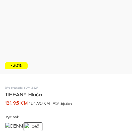
-20%
Šifra proizvoda: 61094-Z527
TIFFANY Hlače
131,95 KM
164,90 KM
PDV Uključen
Boja:
bež