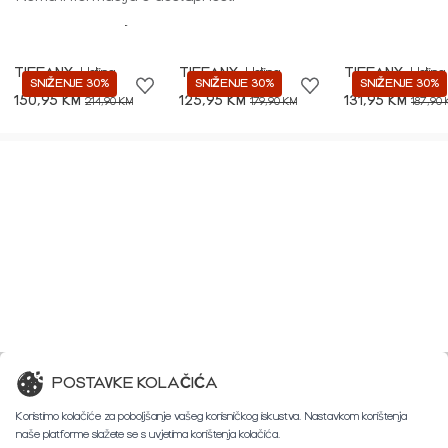
Best of Tiffany
TIFFANY
Haljina
TIFFANY
Haljina
TIFFANY
Haljina
SNIŽENJE 30%
SNIŽENJE 30%
SNIŽENJE 30%
150,95 KM
125,95 KM
131,95 KM
214,90 KM
179,90 KM
187,90
POSTAVKE KOLAČIĆA
Koristimo kolačiće za poboljšanje vašeg korisničkog iskustva. Nastavkom korištenja
naše platforme slažete se s uvjetima korištenja kolačića.