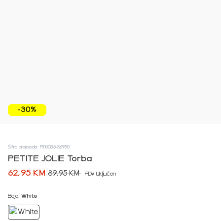
-30%
Šifra proizvoda: PJ10085-S6950
PETITE JOLIE Torba
62,95 KM
89,95 KM
PDV Uključen
Boja:
White