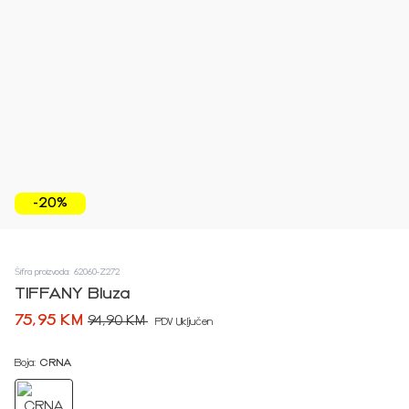
-20%
Šifra proizvoda: 62060-Z272
TIFFANY Bluza
75,95 KM
94,90 KM
PDV Uključen
Boja:
CRNA