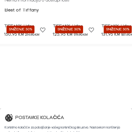
Nema informacija o dostupnosti
Best of Tiffany
TIFFANY
Haljina
TIFFANY
Haljina
TIFFANY
Haljina
SNIŽENJE 30%
SNIŽENJE 30%
SNIŽENJE 30%
150,95 KM
125,95 KM
131,95 KM
214,90 KM
179,90 KM
187,90
POSTAVKE KOLAČIĆA
Koristimo kolačiće za poboljšanje vašeg korisničkog iskustva. Nastavkom korištenja