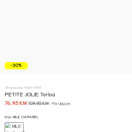
-30%
Šifra proizvoda: PJ11307-S9749
PETITE JOLIE Torba
76,95 KM
109,95 KM
PDV Uključen
Boja:
MILK CARAMEL