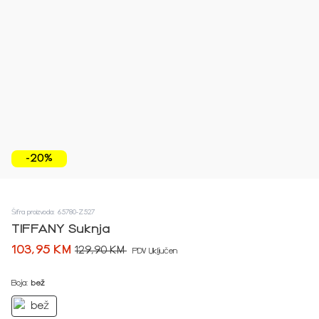
-20%
Šifra proizvoda: 65780-Z527
TIFFANY Suknja
103,95 KM
129,90 KM
PDV Uključen
Boja:
bež