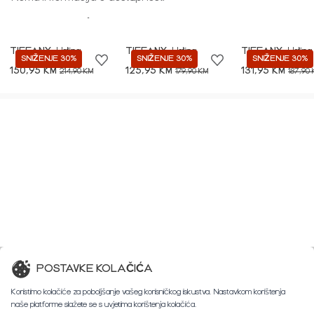
Best of Tiffany
TIFFANY
Haljina
TIFFANY
Haljina
TIFFANY
Haljina
SNIŽENJE 30%
SNIŽENJE 30%
SNIŽENJE 30%
150,95 KM
125,95 KM
131,95 KM
214,90 KM
179,90 KM
187,90
POSTAVKE KOLAČIĆA
Koristimo kolačiće za poboljšanje vašeg korisničkog iskustva. Nastavkom korištenja
naše platforme slažete se s uvjetima korištenja kolačića.