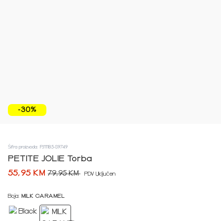
-30%
Šifra proizvoda: PJ11185-S9749
PETITE JOLIE Torba
55,95 KM
79,95 KM
PDV Uključen
Boja:
MILK CARAMEL