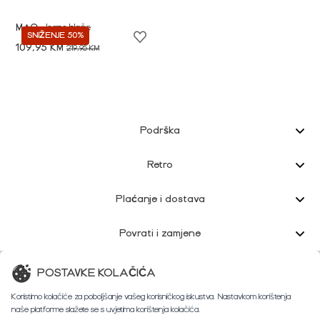
MAC
Jeans hlače
SNIŽENJE 50%
109,95 KM
219,95 KM
Podrška
Retro
Plaćanje i dostava
Povrati i zamjene
Korisnička podrška
POSTAVKE KOLAČIĆA
Koristimo kolačiće za poboljšanje vašeg korisničkog iskustva. Nastavkom korištenja
naše platforme slažete se s uvjetima korištenja kolačića.