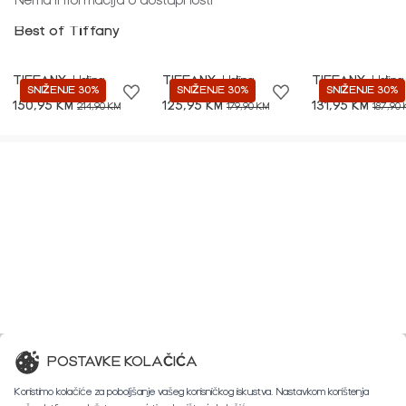
Nema informacija o dostupnosti
Best of Tiffany
TIFFANY
Haljina
TIFFANY
Haljina
TIFFANY
Haljina
SNIŽENJE 30%
SNIŽENJE 30%
SNIŽENJE 30%
150,95 KM
125,95 KM
131,95 KM
214,90 KM
179,90 KM
187,90
POSTAVKE KOLAČIĆA
Koristimo kolačiće za poboljšanje vašeg korisničkog iskustva. Nastavkom korištenja