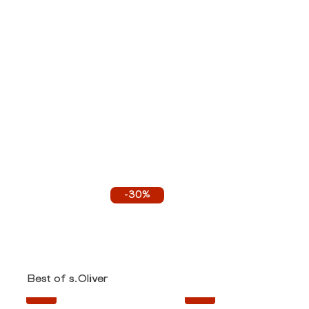
-30%
Best of s.Oliver
-30%
-30%