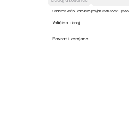
Dodaj u košaricu
Odaberite veličinu kako biste provjerili dostupnost u posl
Veličina i kroj
Povrat i zamjena