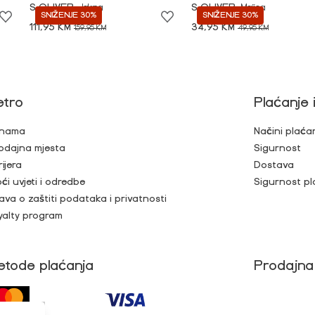
S.OLIVER
Jakna
S.OLIVER
Majica
SNIŽENJE 30%
SNIŽENJE 30%
111,95 KM
34,95 KM
159,95 KM
49,95 KM
etro
Plaćanje 
nama
Načini plaća
odajna mjesta
Sigurnost
rijera
Dostava
ći uvjeti i odredbe
Sigurnost pl
java o zaštiti podataka i privatnosti
yalty program
etode plaćanja
Prodajna