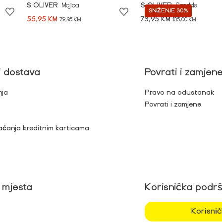
S.OLIVER
Majica
S.OLIVER
Sandale
SNIŽENJE 30%
55,95 KM
73,95 KM
79,95 KM
105,00 KM
i dostava
Povrati i zamjen
nja
Pravo na odustanak
Povrati i zamjene
aćanja kreditnim karticama
 mjesta
Korisnička podr
Korisni