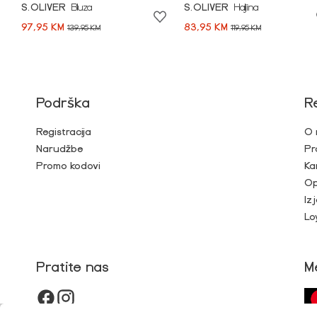
S.OLIVER
Bluza
S.OLIVER
Haljina
97,95 KM
83,95 KM
139,95 KM
119,95 KM
Podrška
R
Registracija
O 
Narudžbe
Pr
Promo kodovi
Ka
Op
Iz
Lo
Pratite nas
M