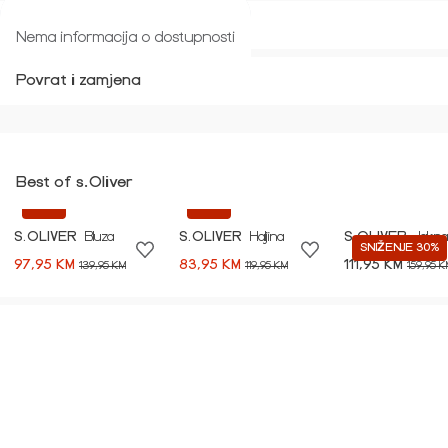
Veličina i kroj
Nema informacija o dostupnosti
Povrat i zamjena
Best of s.Oliver
-30%
-30%
S.OLIVER
Bluza
S.OLIVER
Haljina
S.OLIVER
Jakna
SNIŽENJE 30%
97,95 KM
83,95 KM
111,95 KM
139,95 KM
119,95 KM
159,95 K