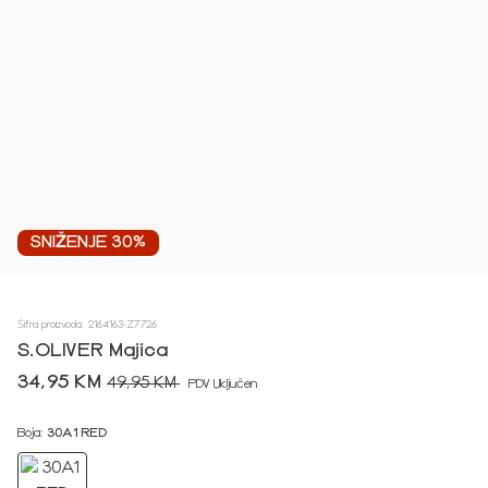
SNIŽENJE 30%
Šifra proizvoda: 2164163-Z7726
S.OLIVER Majica
34,95 KM
49,95 KM
PDV Uključen
Boja:
30A1 RED