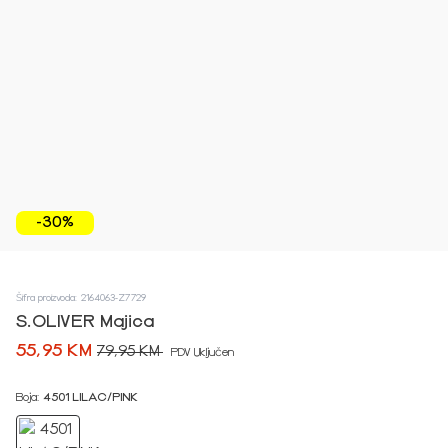
-30%
Šifra proizvoda: 2164063-Z7729
S.OLIVER Majica
55,95 KM
79,95 KM
PDV Uključen
Boja:
4501 LILAC/PINK