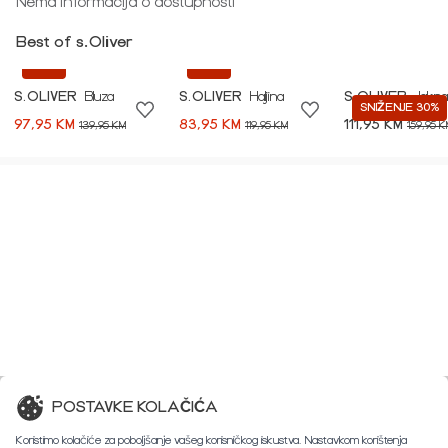
Nema informacija o dostupnosti
Best of s.Oliver
-30%
-30%
S.OLIVER
Bluza
S.OLIVER
Haljina
S.OLIVER
Jakna
SNIŽENJE 30%
97,95 KM
83,95 KM
111,95 KM
139,95 KM
119,95 KM
159,95 K
POSTAVKE KOLAČIĆA
Koristimo kolačiće za poboljšanje vašeg korisničkog iskustva. Nastavkom korištenja