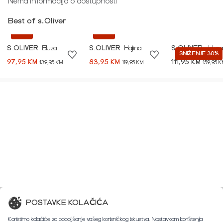
Nema informacija o dostupnosti
Best of s.Oliver
-30%
-30%
S.OLIVER
Bluza
S.OLIVER
Haljina
S.OLIVER
Jakna
SNIŽENJE 30%
97,95 KM
83,95 KM
111,95 KM
139,95 KM
119,95 KM
159,95 K
POSTAVKE KOLAČIĆA
Koristimo kolačiće za poboljšanje vašeg korisničkog iskustva. Nastavkom korištenja