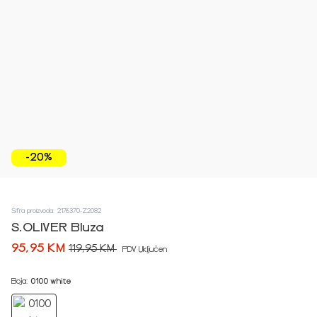
-20%
Šifra proizvoda: 2176370-Z2082
S.OLIVER Bluza
95,95 KM
119,95 KM
PDV Uključen
Boja:
0100 white