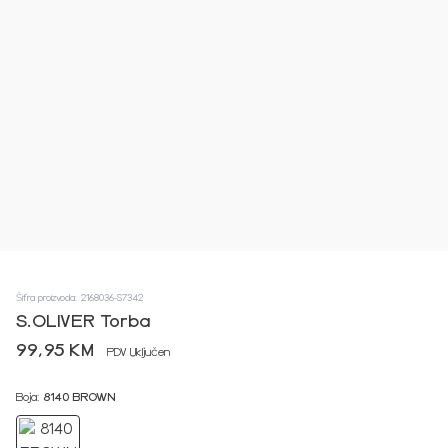
Šifra proizvoda: 2168036-S7342
S.OLIVER Torba
99,95 KM
PDV Uključen
Boja:
8140 BROWN