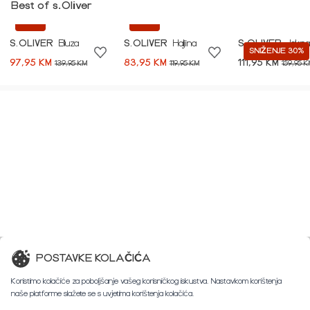
Best of s.Oliver
-30%
-30%
S.OLIVER
Bluza
S.OLIVER
Haljina
S.OLIVER
Jakna
SNIŽENJE 30%
97,95 KM
83,95 KM
111,95 KM
139,95 KM
119,95 KM
159,95 K
POSTAVKE KOLAČIĆA
Koristimo kolačiće za poboljšanje vašeg korisničkog iskustva. Nastavkom korištenja
naše platforme slažete se s uvjetima korištenja kolačića.