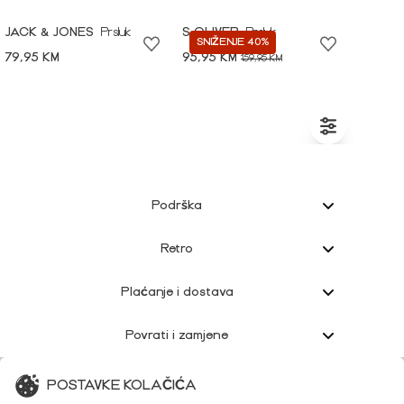
JACK & JONES
Prsluk
S.OLIVER
Prsluk
SNIŽENJE 40%
79,95 KM
95,95 KM
159,95 KM
Podrška
Retro
Plaćanje i dostava
Povrati i zamjene
Korisnička podrška
POSTAVKE KOLAČIĆA