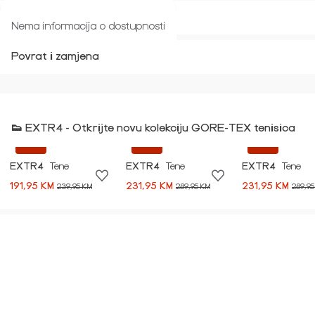
Veličina i kroj
Nema informacija o dostupnosti
Povrat i zamjena
👟 EXTR4 - Otkrijte novu kolekciju GORE-TEX tenisica
-20%
-20%
-20%
EXTR4
Tene
EXTR4
Tene
EXTR4
Tene
191,95 KM
231,95 KM
231,95 KM
239,95 KM
289,95 KM
289,95