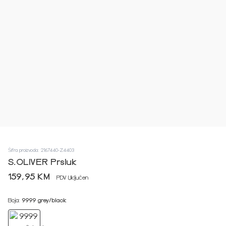
Šifra proizvoda: 2167440-Z4403
S.OLIVER Prsluk
159,95 KM
PDV Uključen
Boja:
9999 grey/black