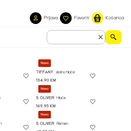
Prijava
Favoriti
Košarica
Novo
TIFFANY
Jeans hlače
134,90 KM
Novo
a
S.OLIVER
Hlače
169,95 KM
Novo
n
S.OLIVER
Remen