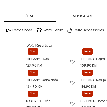
ŽENE
MUŠKARCI
Retro Shoes
Retro Denim
Retro Accessories
3175 Rezultata
Novo
Novo
TIFFANY
Bluza
TIFFANY
Haljina
127,90 KM
159,90 KM
Novo
Novo
TIFFANY
Jeans hlače
TIFFANY
Košulja
134,90 KM
114,90 KM
Novo
Novo
S.OLIVER
Hlače
S.OLIVER
Jeans 