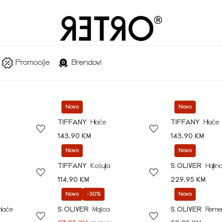
Promocije
Brendovi
Novo
Novo
TIFFANY
Hlače
TIFFANY
Hlače
143,90 KM
143,90 KM
Novo
Novo
TIFFANY
Košulja
S.OLIVER
Haljin
114,90 KM
229,95 KM
Novo
-30%
Novo
hlače
S.OLIVER
Majica
S.OLIVER
Reme