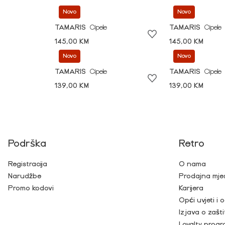
Novo
Novo
TAMARIS
Cipele
TAMARIS
Cipele
145,00 KM
145,00 KM
Novo
Novo
TAMARIS
Cipele
TAMARIS
Cipele
139,00 KM
139,00 KM
Podrška
Retro
Registracija
O nama
Narudžbe
Prodajna mje
Promo kodovi
Karijera
Opći uvjeti i
Izjava o zašti
Loyalty prog