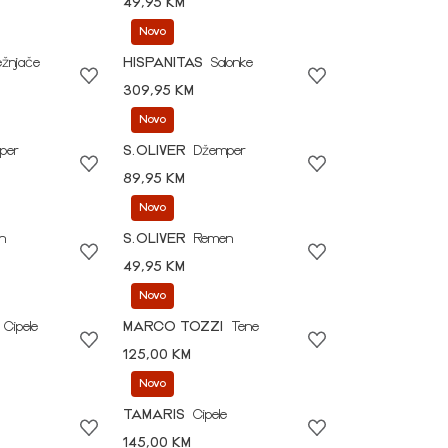
49,95 KM
Novo
ežnjače
HISPANITAS
Salonke
309,95 KM
Novo
per
S.OLIVER
Džemper
89,95 KM
Novo
n
S.OLIVER
Remen
49,95 KM
Novo
Cipele
MARCO TOZZI
Tene
125,00 KM
Novo
TAMARIS
Cipele
145,00 KM