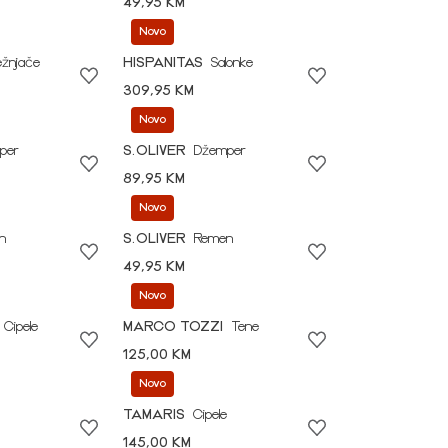
49,95 KM
Novo
ežnjače
HISPANITAS
Salonke
309,95 KM
Novo
per
S.OLIVER
Džemper
89,95 KM
Novo
n
S.OLIVER
Remen
49,95 KM
Novo
Cipele
MARCO TOZZI
Tene
125,00 KM
Novo
TAMARIS
Cipele
145,00 KM