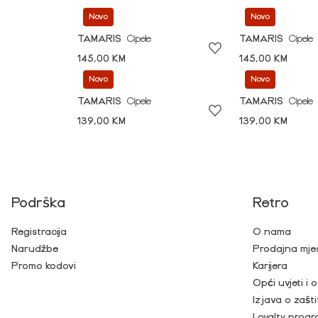
Novo
Novo
TAMARIS
Cipele
TAMARIS
Cipele
145,00 KM
145,00 KM
Novo
Novo
TAMARIS
Cipele
TAMARIS
Cipele
139,00 KM
139,00 KM
Podrška
Retro
Registracija
O nama
Narudžbe
Prodajna mje
Promo kodovi
Karijera
Opći uvjeti i
Izjava o zašti
Loyalty prog