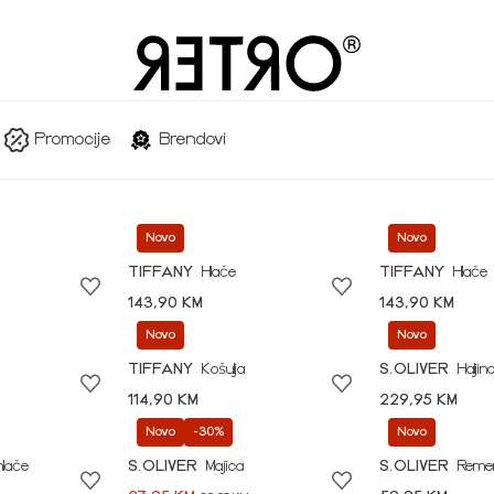
Promocije
Brendovi
Novo
Novo
TIFFANY
Hlače
TIFFANY
Hlače
143,90 KM
143,90 KM
Novo
Novo
TIFFANY
Košulja
S.OLIVER
Haljin
114,90 KM
229,95 KM
Novo
-30%
Novo
hlače
S.OLIVER
Majica
S.OLIVER
Reme