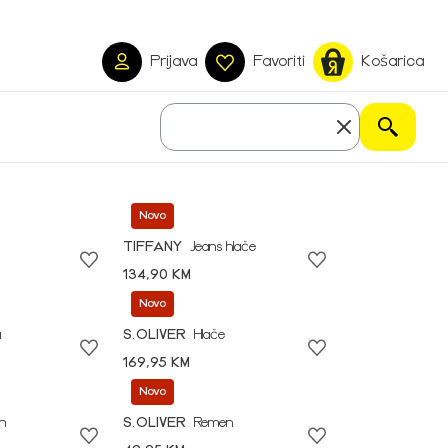
Prijava
Favoriti
Košarica
Novo
TIFFANY
Jeans hlače
134,90 KM
Novo
a
S.OLIVER
Hlače
169,95 KM
Novo
n
S.OLIVER
Remen