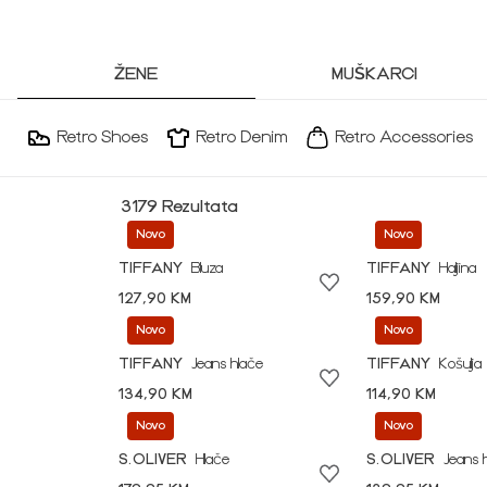
ŽENE
MUŠKARCI
Retro Shoes
Retro Denim
Retro Accessories
3179 Rezultata
Novo
Novo
TIFFANY
Bluza
TIFFANY
Haljina
127,90 KM
159,90 KM
Novo
Novo
TIFFANY
Jeans hlače
TIFFANY
Košulja
134,90 KM
114,90 KM
Novo
Novo
S.OLIVER
Hlače
S.OLIVER
Jeans 