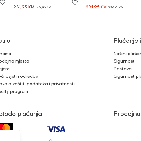
231,95 KM
231,95 KM
289,95 KM
289,95 KM
etro
Plaćanje 
nama
Načini plaća
odajna mjesta
Sigurnost
rijera
Dostava
ći uvjeti i odredbe
Sigurnost pl
java o zaštiti podataka i privatnosti
yalty program
etode plaćanja
Prodajna