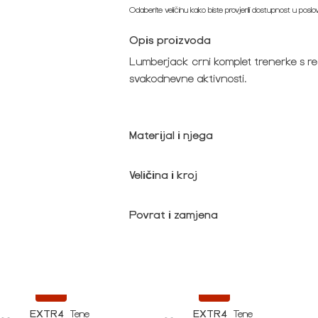
Odaberite veličinu kako biste provjerili dostupnost u posl
Opis proizvoda
Lumberjack crni komplet trenerke s reg
svakodnevne aktivnosti.
Materijal i njega
Veličina i kroj
Povrat i zamjena
-20%
-20%
EXTR4
Tene
EXTR4
Tene