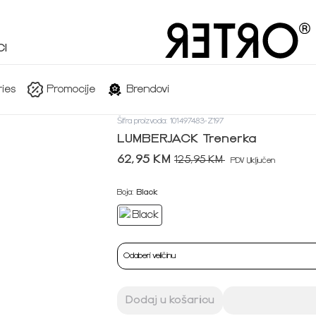
I
ies
Promocije
Brendovi
Šifra proizvoda: 101497483-Z197
LUMBERJACK Trenerka
62,95 KM
125,95 KM
PDV Uključen
Boja:
Black
Odaberi veličinu
Dodaj u košaricu