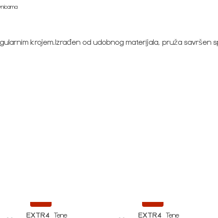
ovnicama
ularnim krojem.Izrađen od udobnog materijala, pruža savršen spoj
-20%
-20%
EXTR4
Tene
EXTR4
Tene