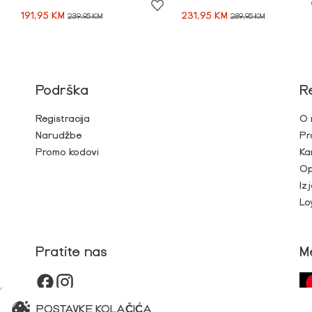
191,95 KM
231,95 KM
239,95 KM
289,95 KM
Podrška
R
Registracija
O 
Narudžbe
Pr
Promo kodovi
Ka
Op
Iz
Lo
Pratite nas
M
POSTAVKE KOLAČIĆA