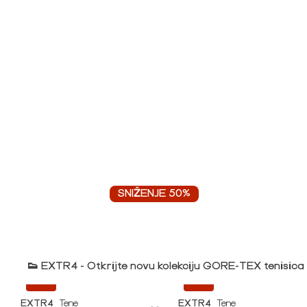
SNIŽENJE 50%
👟 EXTR4 - Otkrijte novu kolekciju GORE-TEX tenisica
-20%
-20%
EXTR4
Tene
EXTR4
Tene