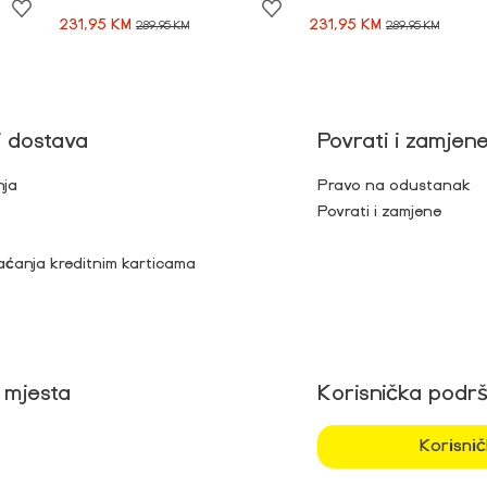
231,95 KM
231,95 KM
289,95 KM
289,95 KM
i dostava
Povrati i zamjen
nja
Pravo na odustanak
Povrati i zamjene
aćanja kreditnim karticama
 mjesta
Korisnička podr
Korisni