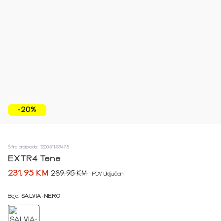
-20%
Šifra proizvoda: 1200511-S9475
EXTR4 Tene
231,95 KM
289,95 KM
PDV Uključen
Boja:
SALVIA-NERO