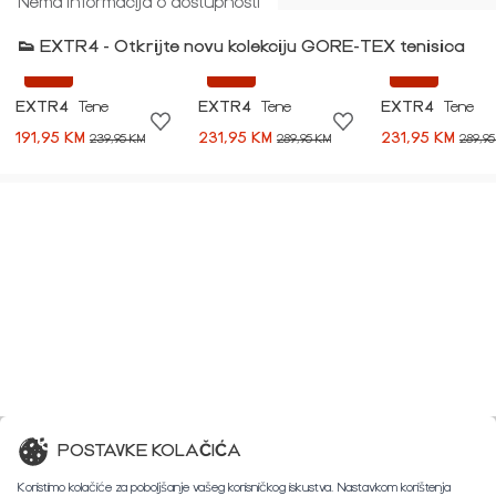
Nema informacija o dostupnosti
👟 EXTR4 - Otkrijte novu kolekciju GORE-TEX tenisica
-20%
-20%
-20%
EXTR4
Tene
EXTR4
Tene
EXTR4
Tene
191,95 KM
231,95 KM
231,95 KM
239,95 KM
289,95 KM
289,95
POSTAVKE KOLAČIĆA
Koristimo kolačiće za poboljšanje vašeg korisničkog iskustva. Nastavkom korištenja