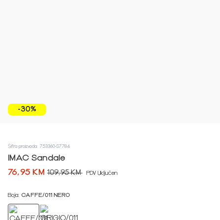
-30%
Šifra proizvoda: 753360-S7784
IMAC Sandale
76,95 KM
109,95 KM
PDV Uključen
Boja:
CAFFE/011 NERO