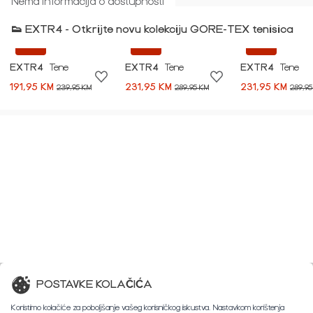
Nema informacija o dostupnosti
👟 EXTR4 - Otkrijte novu kolekciju GORE-TEX tenisica
-20%
-20%
-20%
EXTR4
Tene
EXTR4
Tene
EXTR4
Tene
191,95 KM
231,95 KM
231,95 KM
239,95 KM
289,95 KM
289,95
POSTAVKE KOLAČIĆA
Koristimo kolačiće za poboljšanje vašeg korisničkog iskustva. Nastavkom korištenja