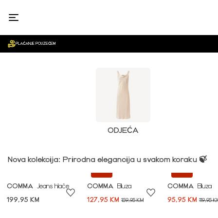
ŽENE
PLAĆANJE POUZEĆEM
ODJEĆA
Nova kolekcija: Prirodna elegancija u svakom koraku 🍃
-20%
-20%
COMMA
Jeans hlače
COMMA
Bluza
COMMA
Bluza
199,95 KM
127,95 KM
95,95 KM
159,95 KM
119,95 K