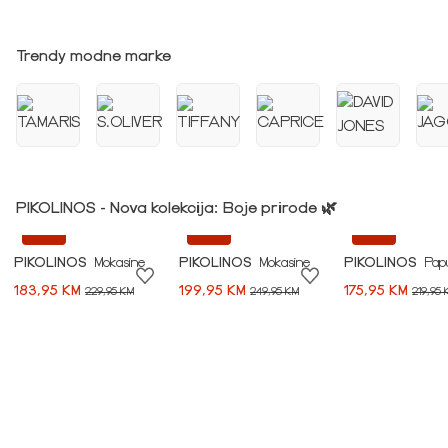
Idi na modnu priču ➪
Trendy modne marke
PIKOLINOS - Nova kolekcija: Boje prirode 🌿
-20%
-20%
-20%
PIKOLINOS
Mokasine
PIKOLINOS
Mokasine
PIKOLINOS
Pap
183,95 KM
199,95 KM
175,95 KM
229,95 KM
249,95 KM
219,95 