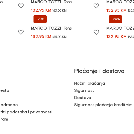
ne
MARCO TOZZI
Tene
MARCO TOZ
132,95 KM
132,95 KM
165,00 KM
165
-20%
-20%
MARCO TOZZI
Tene
MARCO TOZ
132,95 KM
132,95 KM
165,00 KM
165
Plaćanje i dostava
Načini plaćanja
jesta
Sigurnost
Dostava
i odredbe
Sigurnost plaćanja kreditnim
titi podataka i privatnosti
gram