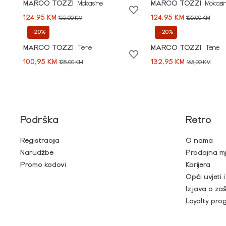
MARCO TOZZI
Mokasine
MARCO TOZZI
Mokasi
124,95 KM
124,95 KM
155,00 KM
155,00 KM
-20%
-20%
MARCO TOZZI
Tene
MARCO TOZZI
Tene
100,95 KM
132,95 KM
125,00 KM
165,00 KM
Podrška
Retro
Registracija
O nama
Narudžbe
Prodajna m
Promo kodovi
Karijera
Opći uvjeti 
Izjava o zaš
Loyalty pro