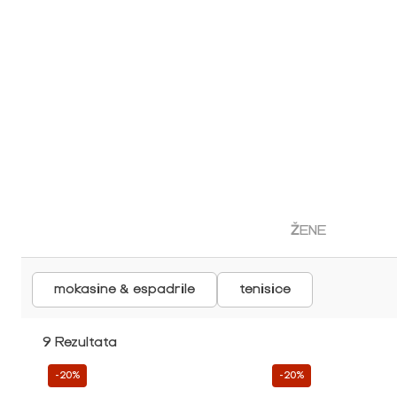
ŽENE
mokasine & espadrile
tenisice
9 Rezultata
-20%
-20%