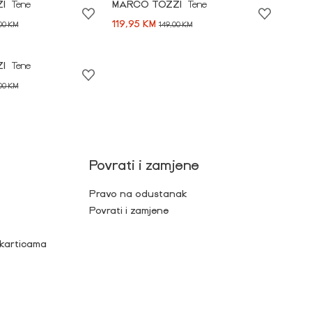
ZI
Tene
MARCO TOZZI
Tene
119,95 KM
,00 KM
149,00 KM
ZI
Tene
,00 KM
Povrati i zamjene
Pravo na odustanak
Povrati i zamjene
 karticama