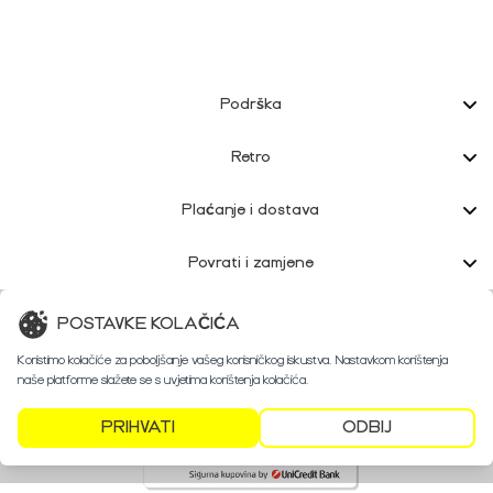
Podrška
Retro
Plaćanje i dostava
Povrati i zamjene
Korisnička podrška
POSTAVKE KOLAČIĆA
Koristimo kolačiće za poboljšanje vašeg korisničkog iskustva. Nastavkom korištenja
naše platforme slažete se s uvjetima korištenja kolačića.
PRIHVATI
ODBIJ