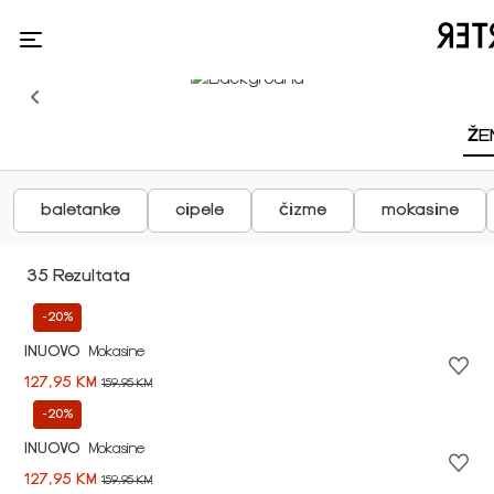
ŽE
baletanke
cipele
čizme
mokasine
35 Rezultata
-20%
INUOVO
Mokasine
127,95 KM
159,95 KM
-20%
INUOVO
Mokasine
127,95 KM
159,95 KM