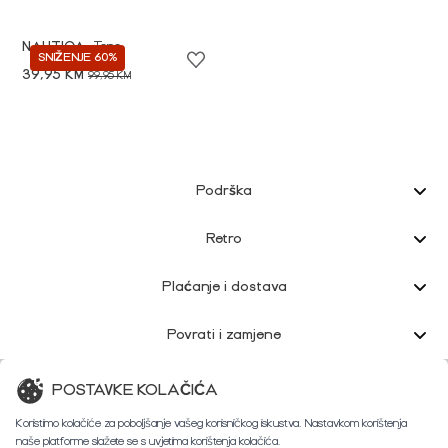
NAUTICA
Tene
SNIŽENJE 60%
39,95 KM
99,95 KM
Podrška
Retro
Plaćanje i dostava
Povrati i zamjene
Korisnička podrška
POSTAVKE KOLAČIĆA
Koristimo kolačiće za poboljšanje vašeg korisničkog iskustva. Nastavkom korištenja
naše platforme slažete se s uvjetima korištenja kolačića.