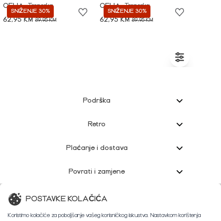
CELIA
Trenerka
CELIA
Trenerka
SNIŽENJE 30%
SNIŽENJE 30%
62,95 KM
62,95 KM
89,95 KM
89,95 KM
Podrška
Retro
Plaćanje i dostava
Povrati i zamjene
Korisnička podrška
POSTAVKE KOLAČIĆA
Koristimo kolačiće za poboljšanje vašeg korisničkog iskustva. Nastavkom korištenja