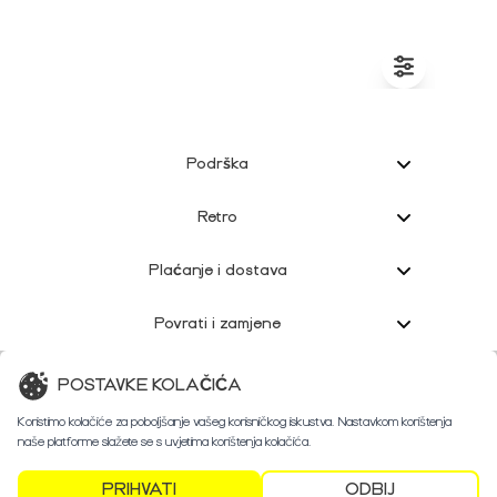
Podrška
Retro
Plaćanje i dostava
Povrati i zamjene
Korisnička podrška
POSTAVKE KOLAČIĆA
Koristimo kolačiće za poboljšanje vašeg korisničkog iskustva. Nastavkom korištenja
naše platforme slažete se s uvjetima korištenja kolačića.
PRIHVATI
ODBIJ