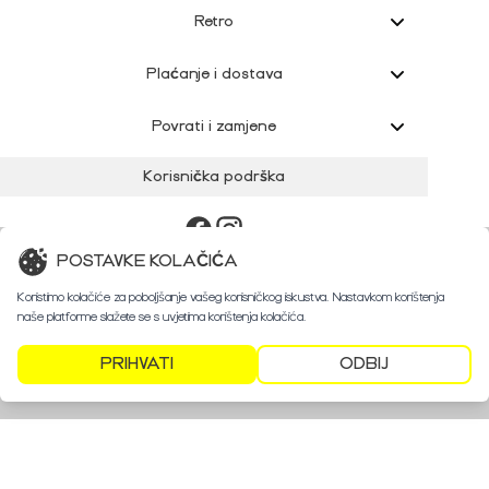
Retro
Plaćanje i dostava
Povrati i zamjene
Korisnička podrška
POSTAVKE KOLAČIĆA
Koristimo kolačiće za poboljšanje vašeg korisničkog iskustva. Nastavkom korištenja
naše platforme slažete se s uvjetima korištenja kolačića.
PRIHVATI
ODBIJ
©
2024 Retroshop