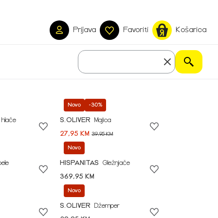
Prijava
Favoriti
Košarica
Novo
-30%
 hlače
S.OLIVER
Majica
27,95 KM
39,95 KM
Novo
pele
HISPANITAS
Gležnjače
369,95 KM
Novo
S.OLIVER
Džemper