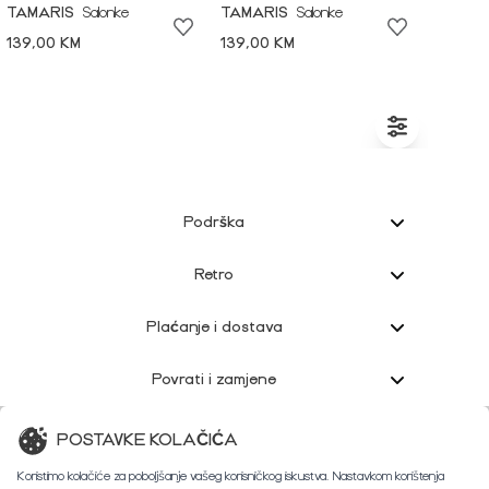
TAMARIS
Salonke
TAMARIS
Salonke
139,00 KM
139,00 KM
Podrška
Retro
Plaćanje i dostava
Povrati i zamjene
Korisnička podrška
POSTAVKE KOLAČIĆA
Koristimo kolačiće za poboljšanje vašeg korisničkog iskustva. Nastavkom korištenja