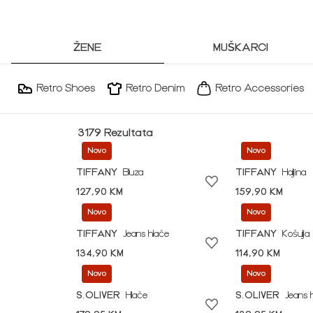
ŽENE
MUŠKARCI
Retro Shoes
Retro Denim
Retro Accessories
3179 Rezultata
Novo
Novo
TIFFANY
Bluza
TIFFANY
Haljina
127,90 KM
159,90 KM
Novo
Novo
TIFFANY
Jeans hlače
TIFFANY
Košulja
134,90 KM
114,90 KM
Novo
Novo
S.OLIVER
Hlače
S.OLIVER
Jeans 