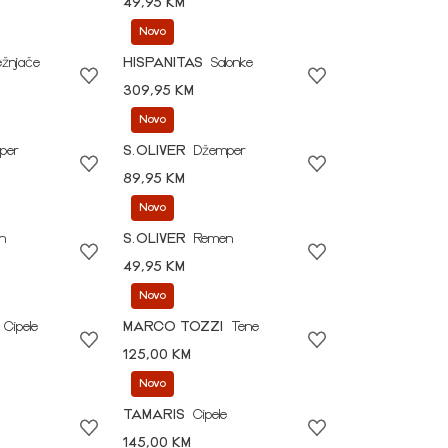
49,95 KM
Novo
ežnjače
HISPANITAS
Salonke
309,95 KM
Novo
per
S.OLIVER
Džemper
89,95 KM
Novo
n
S.OLIVER
Remen
49,95 KM
Novo
Cipele
MARCO TOZZI
Tene
125,00 KM
Novo
TAMARIS
Cipele
145,00 KM