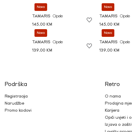
Novo
Novo
TAMARIS
Cipele
TAMARIS
Cipele
145,00 KM
145,00 KM
Novo
Novo
TAMARIS
Cipele
TAMARIS
Cipele
139,00 KM
139,00 KM
Podrška
Retro
Registracija
O nama
Narudžbe
Prodajna mje
Promo kodovi
Karijera
Opći uvjeti i
Izjava o zašti
Loyalty prog