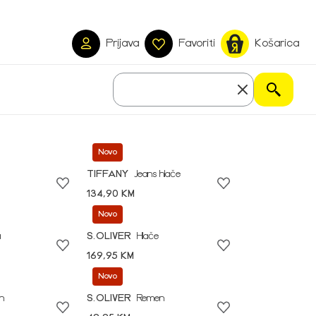
Prijava
Favoriti
Košarica
Novo
TIFFANY
Jeans hlače
134,90 KM
Novo
a
S.OLIVER
Hlače
169,95 KM
Novo
n
S.OLIVER
Remen