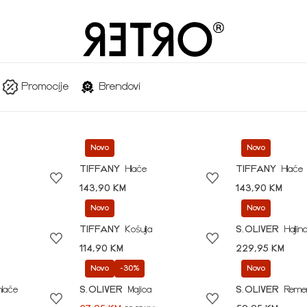
Promocije
Brendovi
Novo
Novo
TIFFANY
Hlače
TIFFANY
Hlače
143,90 KM
143,90 KM
Novo
Novo
TIFFANY
Košulja
S.OLIVER
Haljin
114,90 KM
229,95 KM
Novo
-30%
Novo
hlače
S.OLIVER
Majica
S.OLIVER
Reme