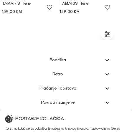
TAMARIS
Tene
TAMARIS
Tene
159,00 KM
149,00 KM
Podrška
Retro
Plaćanje i dostava
Povrati i zamjene
Korisnička podrška
POSTAVKE KOLAČIĆA
Koristimo kolačiće za poboljšanje vašeg korisničkog iskustva. Nastavkom korištenja