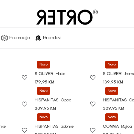
Promocije
Brendovi
Novo
Novo
S.OLIVER
Hlače
S.OLIVER
Jeans
179,95 KM
139,95 KM
Novo
Novo
HISPANITAS
Cipele
HISPANITAS
Ci
309,95 KM
309,95 KM
Novo
Novo
onke
HISPANITAS
Salonke
COMMA
Majica