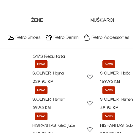
ŽENE
MUŠKARCI
Retro Shoes
Retro Denim
Retro Accessories
3173 Rezultata
Novo
Novo
S.OLIVER
Haljina
S.OLIVER
Hlače
229,95 KM
169,95 KM
Novo
Novo
S.OLIVER
Remen
S.OLIVER
Remen
59,95 KM
49,95 KM
Novo
Novo
HISPANITAS
Gležnjače
HISPANITAS
Sal