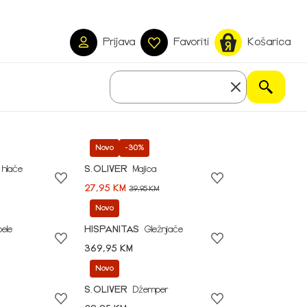
Prijava
Favoriti
Košarica
Novo
-30%
 hlače
S.OLIVER
Majica
27,95 KM
39,95 KM
Novo
pele
HISPANITAS
Gležnjače
369,95 KM
Novo
S.OLIVER
Džemper