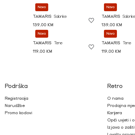
Novo
Novo
TAMARIS
Salonke
TAMARIS
Salonk
139,00 KM
139,00 KM
Novo
Novo
TAMARIS
Tene
TAMARIS
Tene
119,00 KM
119,00 KM
Podrška
Retro
Registracija
O nama
Narudžbe
Prodajna mje
Promo kodovi
Karijera
Opći uvjeti i
Izjava o zašti
Loyalty prog