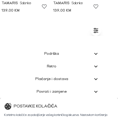
TAMARIS
Salonke
TAMARIS
Salonke
139,00 KM
139,00 KM
Podrška
Retro
Plaćanje i dostava
Povrati i zamjene
Korisnička podrška
POSTAVKE KOLAČIĆA
Koristimo kolačiće za poboljšanje vašeg korisničkog iskustva. Nastavkom korištenja