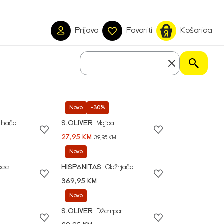
Prijava
Favoriti
Košarica
Novo
-30%
 hlače
S.OLIVER
Majica
27,95 KM
39,95 KM
Novo
pele
HISPANITAS
Gležnjače
369,95 KM
Novo
S.OLIVER
Džemper