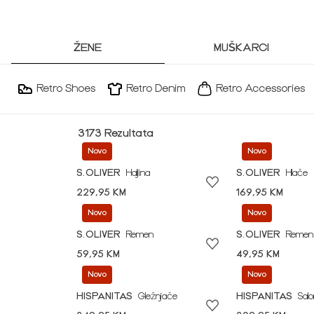
ŽENE
MUŠKARCI
Retro Shoes
Retro Denim
Retro Accessories
3173 Rezultata
Novo
Novo
S.OLIVER
Haljina
S.OLIVER
Hlače
229,95 KM
169,95 KM
Novo
Novo
S.OLIVER
Remen
S.OLIVER
Remen
59,95 KM
49,95 KM
Novo
Novo
HISPANITAS
Gležnjače
HISPANITAS
Sal