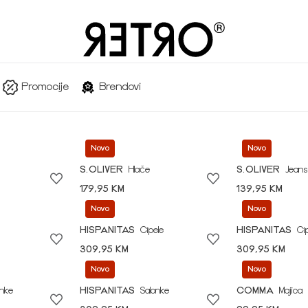
Promocije
Brendovi
Novo
Novo
S.OLIVER
Hlače
S.OLIVER
Jeans
179,95 KM
139,95 KM
Novo
Novo
HISPANITAS
Cipele
HISPANITAS
Ci
309,95 KM
309,95 KM
Novo
Novo
onke
HISPANITAS
Salonke
COMMA
Majica