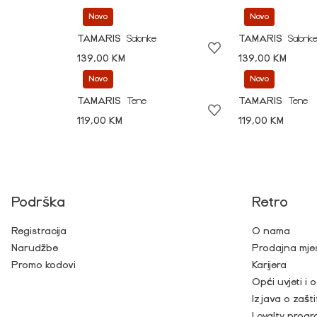
Novo
Novo
TAMARIS
Salonke
TAMARIS
Salonk
139,00 KM
139,00 KM
Novo
Novo
TAMARIS
Tene
TAMARIS
Tene
119,00 KM
119,00 KM
Podrška
Retro
Registracija
O nama
Narudžbe
Prodajna mje
Promo kodovi
Karijera
Opći uvjeti i
Izjava o zašti
Loyalty prog