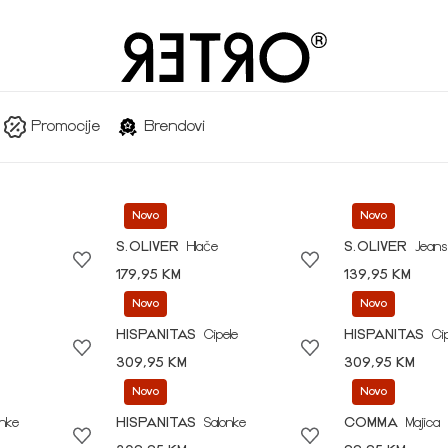
Promocije
Brendovi
Novo
Novo
S.OLIVER
Hlače
S.OLIVER
Jeans
179,95 KM
139,95 KM
Novo
Novo
HISPANITAS
Cipele
HISPANITAS
Ci
309,95 KM
309,95 KM
Novo
Novo
onke
HISPANITAS
Salonke
COMMA
Majica