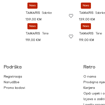
Novo
Novo
TAMARIS
Salonke
TAMARIS
Salonk
139,00 KM
139,00 KM
Novo
Novo
TAMARIS
Tene
TAMARIS
Tene
119,00 KM
119,00 KM
Podrška
Retro
Registracija
O nama
Narudžbe
Prodajna mje
Promo kodovi
Karijera
Opći uvjeti i
Izjava o zašti
Loyalty prog