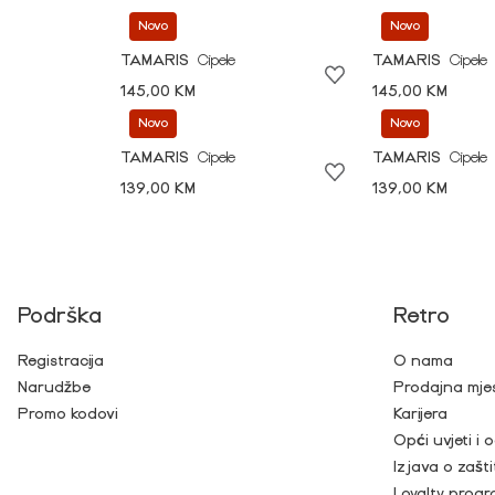
Novo
Novo
TAMARIS
Cipele
TAMARIS
Cipele
145,00 KM
145,00 KM
Novo
Novo
TAMARIS
Cipele
TAMARIS
Cipele
139,00 KM
139,00 KM
Podrška
Retro
Registracija
O nama
Narudžbe
Prodajna mje
Promo kodovi
Karijera
Opći uvjeti i
Izjava o zašti
Loyalty prog