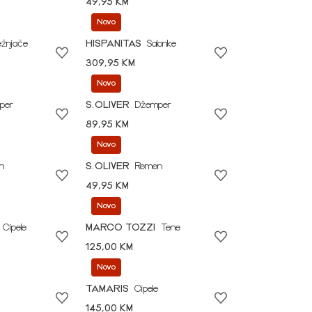
49,95 KM
Novo
ežnjače
HISPANITAS
Salonke
309,95 KM
Novo
per
S.OLIVER
Džemper
89,95 KM
Novo
n
S.OLIVER
Remen
49,95 KM
Novo
Cipele
MARCO TOZZI
Tene
125,00 KM
Novo
TAMARIS
Cipele
145,00 KM