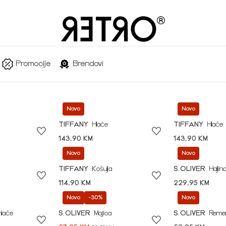
Promocije
Brendovi
Novo
Novo
TIFFANY
Hlače
TIFFANY
Hlače
143,90 KM
143,90 KM
Novo
Novo
TIFFANY
Košulja
S.OLIVER
Haljin
114,90 KM
229,95 KM
Novo
-30%
Novo
hlače
S.OLIVER
Majica
S.OLIVER
Reme