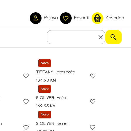
Prijava
Favoriti
Košarica
Novo
TIFFANY
Jeans hlače
134,90 KM
Novo
a
S.OLIVER
Hlače
169,95 KM
Novo
n
S.OLIVER
Remen