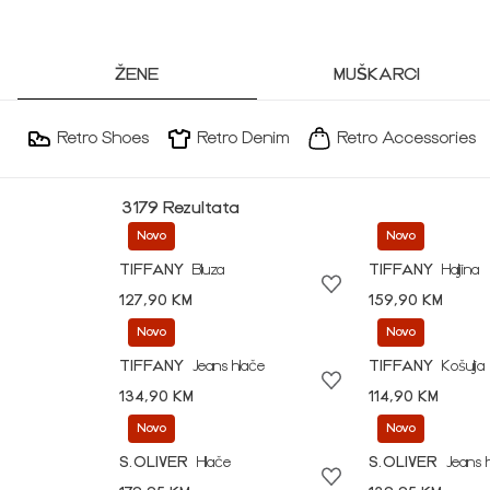
ŽENE
MUŠKARCI
Retro Shoes
Retro Denim
Retro Accessories
3179 Rezultata
Novo
Novo
TIFFANY
Bluza
TIFFANY
Haljina
127,90 KM
159,90 KM
Novo
Novo
TIFFANY
Jeans hlače
TIFFANY
Košulja
134,90 KM
114,90 KM
Novo
Novo
S.OLIVER
Hlače
S.OLIVER
Jeans 