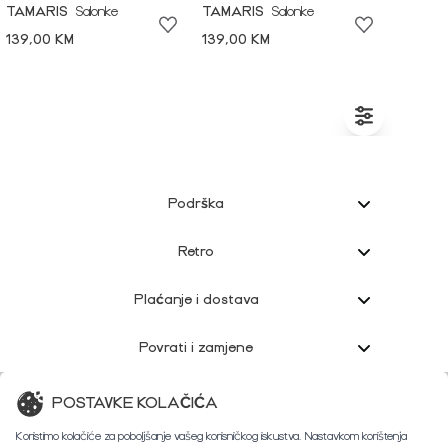
TAMARIS
Salonke
TAMARIS
Salonke
139,00 KM
139,00 KM
Podrška
Retro
Plaćanje i dostava
Povrati i zamjene
Korisnička podrška
POSTAVKE KOLAČIĆA
Koristimo kolačiće za poboljšanje vašeg korisničkog iskustva. Nastavkom korištenja