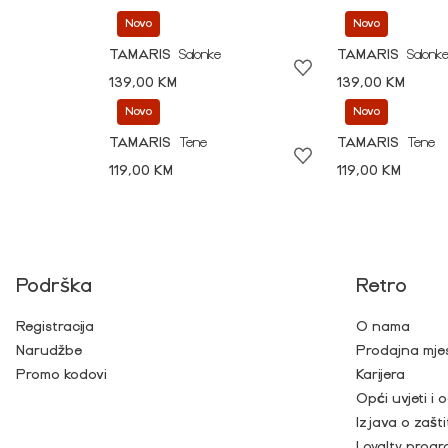
Novo
Novo
TAMARIS
Salonke
TAMARIS
Salonk
139,00 KM
139,00 KM
Novo
Novo
TAMARIS
Tene
TAMARIS
Tene
119,00 KM
119,00 KM
Podrška
Retro
Registracija
O nama
Narudžbe
Prodajna mje
Promo kodovi
Karijera
Opći uvjeti i
Izjava o zašti
Loyalty prog