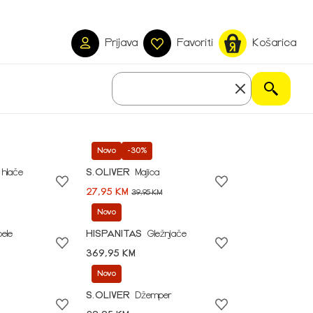
Prijava
Favoriti
Košarica
Novo
-30%
 hlače
S.OLIVER
Majica
27,95 KM
39,95 KM
Novo
pele
HISPANITAS
Gležnjače
369,95 KM
Novo
S.OLIVER
Džemper