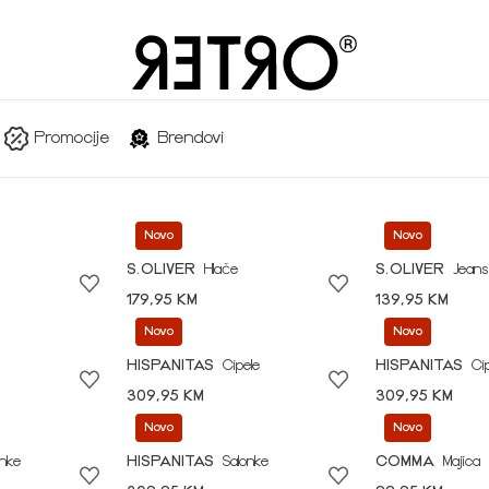
Promocije
Brendovi
Novo
Novo
S.OLIVER
Hlače
S.OLIVER
Jeans
179,95 KM
139,95 KM
Novo
Novo
HISPANITAS
Cipele
HISPANITAS
Ci
309,95 KM
309,95 KM
Novo
Novo
onke
HISPANITAS
Salonke
COMMA
Majica