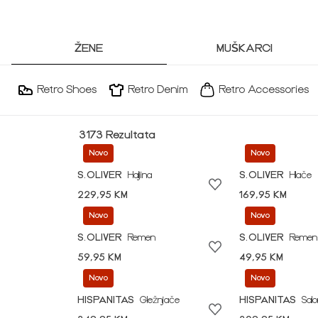
ŽENE
MUŠKARCI
Retro Shoes
Retro Denim
Retro Accessories
3173 Rezultata
Novo
Novo
S.OLIVER
Haljina
S.OLIVER
Hlače
229,95 KM
169,95 KM
Novo
Novo
S.OLIVER
Remen
S.OLIVER
Remen
59,95 KM
49,95 KM
Novo
Novo
HISPANITAS
Gležnjače
HISPANITAS
Sal