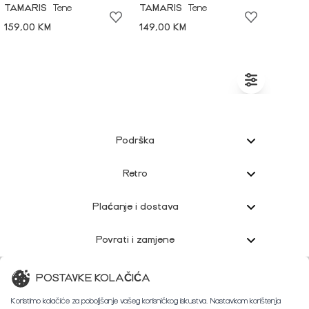
TAMARIS
Tene
TAMARIS
Tene
159,00 KM
149,00 KM
Podrška
Retro
Plaćanje i dostava
Povrati i zamjene
Korisnička podrška
POSTAVKE KOLAČIĆA
Koristimo kolačiće za poboljšanje vašeg korisničkog iskustva. Nastavkom korištenja