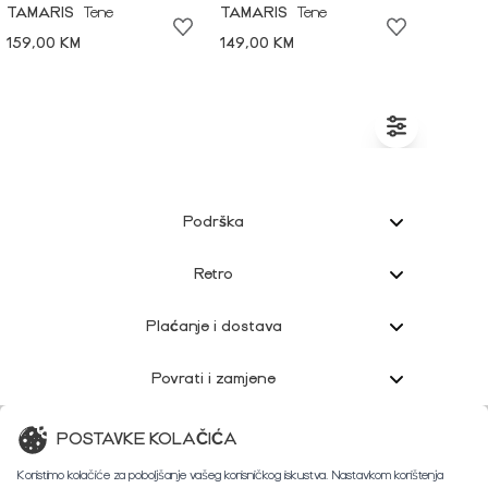
TAMARIS
Tene
TAMARIS
Tene
159,00 KM
149,00 KM
Podrška
Retro
Plaćanje i dostava
Povrati i zamjene
Korisnička podrška
POSTAVKE KOLAČIĆA
Koristimo kolačiće za poboljšanje vašeg korisničkog iskustva. Nastavkom korištenja