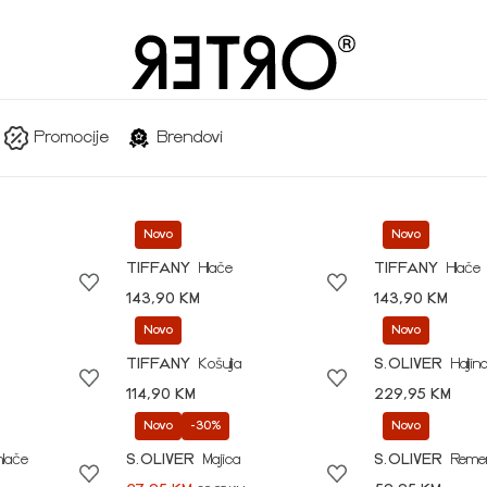
Promocije
Brendovi
Novo
Novo
TIFFANY
Hlače
TIFFANY
Hlače
143,90 KM
143,90 KM
Novo
Novo
TIFFANY
Košulja
S.OLIVER
Haljin
114,90 KM
229,95 KM
Novo
-30%
Novo
hlače
S.OLIVER
Majica
S.OLIVER
Reme