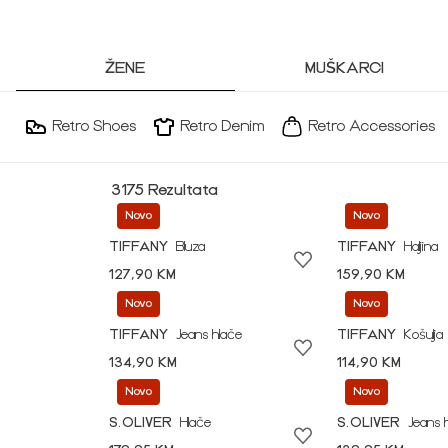
ŽENE
MUŠKARCI
Retro Shoes
Retro Denim
Retro Accessories
3175 Rezultata
Novo
Novo
TIFFANY
Bluza
TIFFANY
Haljina
127,90 KM
159,90 KM
Novo
Novo
TIFFANY
Jeans hlače
TIFFANY
Košulja
134,90 KM
114,90 KM
Novo
Novo
S.OLIVER
Hlače
S.OLIVER
Jeans 