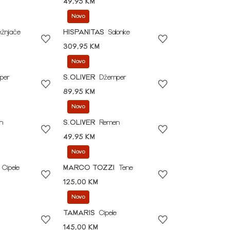
49,95 KM
Novo
ežnjače
HISPANITAS
Salonke
309,95 KM
Novo
per
S.OLIVER
Džemper
89,95 KM
Novo
n
S.OLIVER
Remen
49,95 KM
Novo
Cipele
MARCO TOZZI
Tene
125,00 KM
Novo
TAMARIS
Cipele
145,00 KM