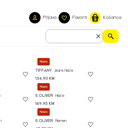
Prijava
Favoriti
Košarica
Novo
TIFFANY
Jeans hlače
134,90 KM
Novo
a
S.OLIVER
Hlače
169,95 KM
Novo
n
S.OLIVER
Remen