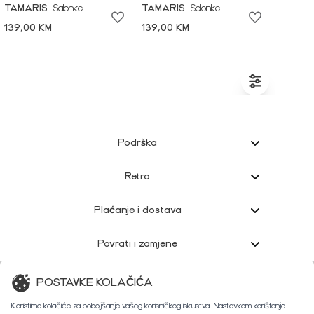
TAMARIS
Salonke
TAMARIS
Salonke
139,00 KM
139,00 KM
Podrška
Retro
Plaćanje i dostava
Povrati i zamjene
Korisnička podrška
POSTAVKE KOLAČIĆA
Koristimo kolačiće za poboljšanje vašeg korisničkog iskustva. Nastavkom korištenja