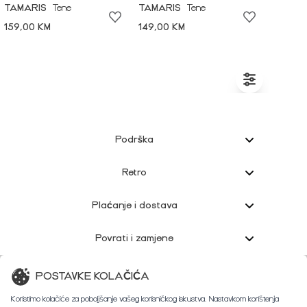
TAMARIS
Tene
TAMARIS
Tene
159,00 KM
149,00 KM
Podrška
Retro
Plaćanje i dostava
Povrati i zamjene
Korisnička podrška
POSTAVKE KOLAČIĆA
Koristimo kolačiće za poboljšanje vašeg korisničkog iskustva. Nastavkom korištenja