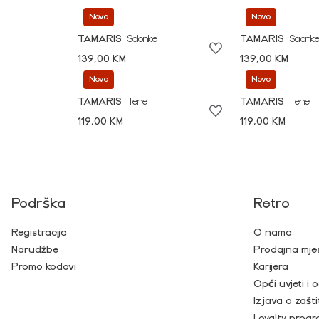
Novo
Novo
TAMARIS
Salonke
TAMARIS
Salonk
139,00 KM
139,00 KM
Novo
Novo
TAMARIS
Tene
TAMARIS
Tene
119,00 KM
119,00 KM
Podrška
Retro
Registracija
O nama
Narudžbe
Prodajna mje
Promo kodovi
Karijera
Opći uvjeti i
Izjava o zašti
Loyalty prog