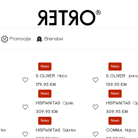
Promocije
Brendovi
Novo
Novo
S.OLIVER
Hlače
S.OLIVER
Jeans
179,95 KM
139,95 KM
Novo
Novo
HISPANITAS
Cipele
HISPANITAS
Ci
309,95 KM
309,95 KM
Novo
Novo
onke
HISPANITAS
Salonke
COMMA
Majica