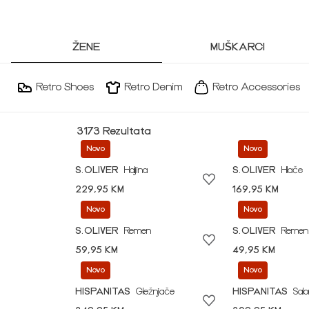
ŽENE
MUŠKARCI
Retro Shoes
Retro Denim
Retro Accessories
3173 Rezultata
Novo
Novo
S.OLIVER
Haljina
S.OLIVER
Hlače
229,95 KM
169,95 KM
Novo
Novo
S.OLIVER
Remen
S.OLIVER
Remen
59,95 KM
49,95 KM
Novo
Novo
HISPANITAS
Gležnjače
HISPANITAS
Sal