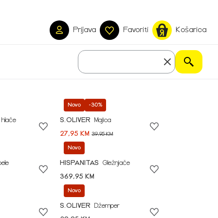
Prijava
Favoriti
Košarica
Novo
-30%
 hlače
S.OLIVER
Majica
27,95 KM
39,95 KM
Novo
pele
HISPANITAS
Gležnjače
369,95 KM
Novo
S.OLIVER
Džemper