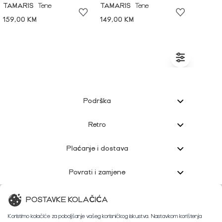
TAMARIS
Tene
TAMARIS
Tene
159,00 KM
149,00 KM
Podrška
Retro
Plaćanje i dostava
Povrati i zamjene
Korisnička podrška
POSTAVKE KOLAČIĆA
Koristimo kolačiće za poboljšanje vašeg korisničkog iskustva. Nastavkom korištenja