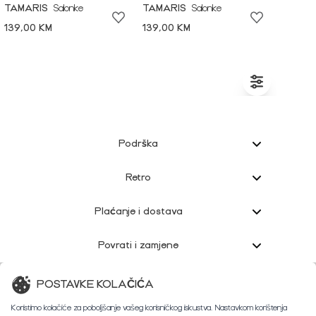
TAMARIS
Salonke
TAMARIS
Salonke
139,00 KM
139,00 KM
Podrška
Retro
Plaćanje i dostava
Povrati i zamjene
Korisnička podrška
POSTAVKE KOLAČIĆA
Koristimo kolačiće za poboljšanje vašeg korisničkog iskustva. Nastavkom korištenja