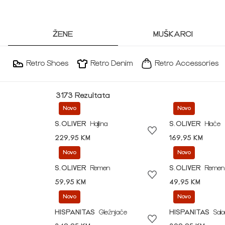
ŽENE
MUŠKARCI
Retro Shoes
Retro Denim
Retro Accessories
3173 Rezultata
Novo
Novo
S.OLIVER
Haljina
S.OLIVER
Hlače
229,95 KM
169,95 KM
Novo
Novo
S.OLIVER
Remen
S.OLIVER
Remen
59,95 KM
49,95 KM
Novo
Novo
HISPANITAS
Gležnjače
HISPANITAS
Sal