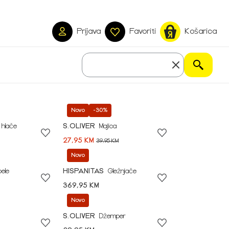
Prijava
Favoriti
Košarica
Novo
-30%
 hlače
S.OLIVER
Majica
27,95 KM
39,95 KM
Novo
pele
HISPANITAS
Gležnjače
369,95 KM
Novo
S.OLIVER
Džemper