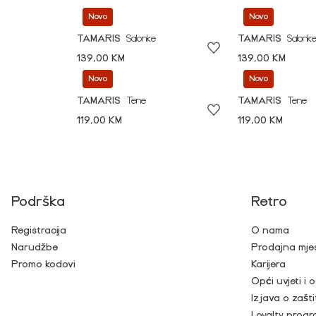
Novo
Novo
TAMARIS
Salonke
TAMARIS
Salonk
139,00 KM
139,00 KM
Novo
Novo
TAMARIS
Tene
TAMARIS
Tene
119,00 KM
119,00 KM
Podrška
Retro
Registracija
O nama
Narudžbe
Prodajna mje
Promo kodovi
Karijera
Opći uvjeti i
Izjava o zašti
Loyalty prog