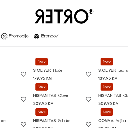
Promocije
Brendovi
Novo
Novo
S.OLIVER
Hlače
S.OLIVER
Jeans
179,95 KM
139,95 KM
Novo
Novo
HISPANITAS
Cipele
HISPANITAS
Ci
309,95 KM
309,95 KM
Novo
Novo
onke
HISPANITAS
Salonke
COMMA
Majica